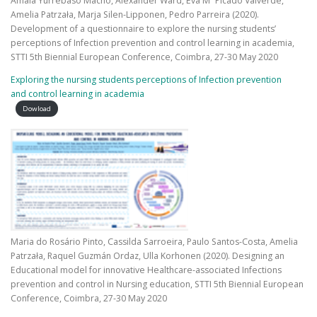
Amaia Yurrebaso Macho, Alexander Ward, Eva Mª Picado Valverde,
Amelia Patrzała, Marja Silen-Lipponen, Pedro Parreira (2020).
Development of a questionnaire to explore the nursing students’
perceptions of Infection prevention and control learning in academia,
STTI 5th Biennial European Conference, Coimbra, 27-30 May 2020
Exploring the nursing students perceptions of Infection prevention
and control learning in academia
Dowload
Maria do Rosário Pinto, Cassilda Sarroeira, Paulo Santos-Costa, Amelia
Patrzała, Raquel Guzmán Ordaz, Ulla Korhonen (2020). Designing an
Educational model for innovative Healthcare-associated Infections
prevention and control in Nursing education, STTI 5th Biennial European
Conference, Coimbra, 27-30 May 2020