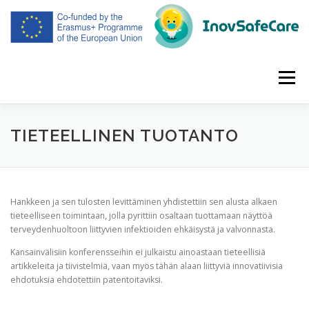
Siirry
sisältöön
Valikko
ETUSIVU
PROJEKTI
KUMPPANEITA
TIETEELLINEN TUOTANTO
KOKOUKSET
INTELLEKTUAALINEN TUOTOS
Hankkeen ja sen tulosten levittäminen yhdistettiin sen alusta alkaen
tieteelliseen toimintaan, jolla pyrittiin osaltaan tuottamaan näyttöä
terveydenhuoltoon liittyvien infektioiden ehkäisystä ja valvonnasta.
LEVITTÄMINEN
SUOMI
Kansainvälisiin konferensseihin ei julkaistu ainoastaan tieteellisiä
artikkeleita ja tiivistelmiä, vaan myös tähän alaan liittyviä innovatiivisia
ehdotuksia ehdotettiin patentoitaviksi.