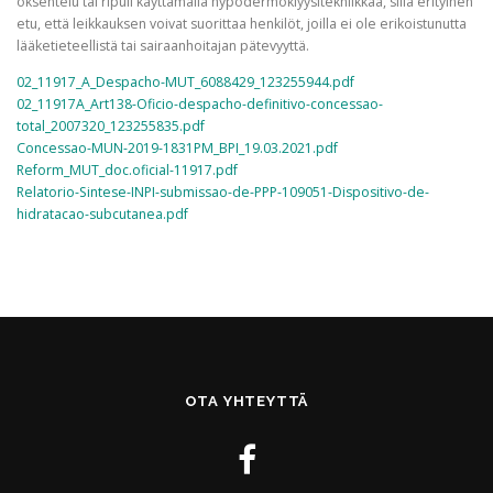
oksentelu tai ripuli käyttämällä hypodermoklyysitekniikkaa, sillä erityinen
etu, että leikkauksen voivat suorittaa henkilöt, joilla ei ole erikoistunutta
lääketieteellistä tai sairaanhoitajan pätevyyttä.
02_11917_A_Despacho-MUT_6088429_123255944.pdf
02_11917A_Art138-Oficio-despacho-definitivo-concessao-
total_2007320_123255835.pdf
Concessao-MUN-2019-1831PM_BPI_19.03.2021.pdf
Reform_MUT_doc.oficial-11917.pdf
Relatorio-Sintese-INPI-submissao-de-PPP-109051-Dispositivo-de-
hidratacao-subcutanea.pdf
OTA YHTEYTTÄ