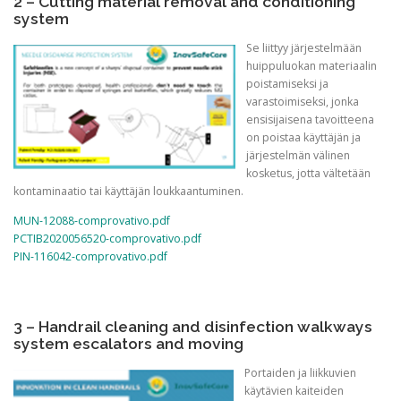
2 – Cutting material removal and conditioning
system
Se liittyy järjestelmään
huippuluokan materiaalin
poistamiseksi ja
varastoimiseksi, jonka
ensisijaisena tavoitteena
on poistaa käyttäjän ja
järjestelmän välinen
kosketus, jotta vältetään
kontaminaatio tai käyttäjän loukkaantuminen.
MUN-12088-comprovativo.pdf
PCTIB2020056520-comprovativo.pdf
PIN-116042-comprovativo.pdf
3 – Handrail cleaning and disinfection walkways
system escalators and moving
Portaiden ja liikkuvien
käytävien kaiteiden