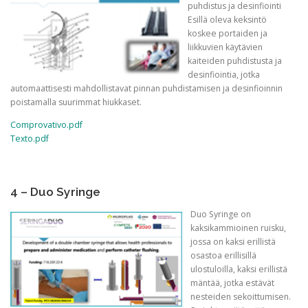
puhdistus ja desinfiointi
Esillä oleva keksintö
koskee portaiden ja
liikkuvien käytävien
kaiteiden puhdistusta ja
desinfiointia, jotka
automaattisesti mahdollistavat pinnan puhdistamisen ja desinfioinnin
poistamalla suurimmat hiukkaset.
Comprovativo.pdf
Texto.pdf
4 – Duo Syringe
Duo Syringe on
kaksikammioinen ruisku,
jossa on kaksi erillistä
osastoa erillisillä
ulostuloilla, kaksi erillistä
mäntää, jotka estävät
nesteiden sekoittumisen.