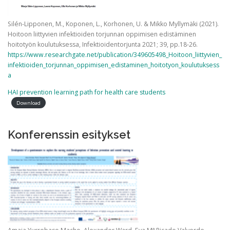
Silén-Lipponen, M., Koponen, L., Korhonen, U. & Mikko Myllymäki (2021).
Hoitoon liittyvien infektioiden torjunnan oppimisen edistäminen
hoitotyön koulutuksessa, Infektioidentorjunta 2021; 39, pp.18-26.
https://www.researchgate.net/publication/349605498_Hoitoon_liittyvien_
infektioiden_torjunnan_oppimisen_edistaminen_hoitotyon_koulutuksess
a
HAI prevention learning path for health care students
Download
Konferenssin esitykset