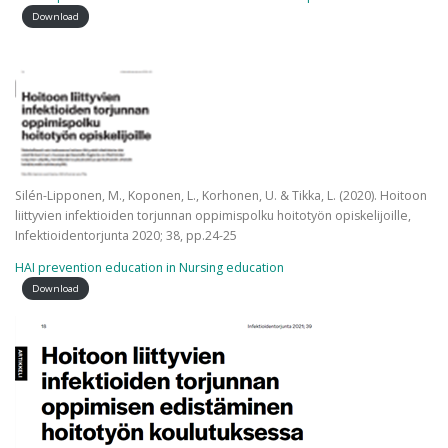
Download
Silén-Lipponen, M., Koponen, L., Korhonen, U. & Tikka, L. (2020). Hoitoon
liittyvien infektioiden torjunnan oppimispolku hoitotyön opiskelijoille,
Infektioidentorjunta 2020; 38, pp.24-25
HAI prevention education in Nursing education
Download