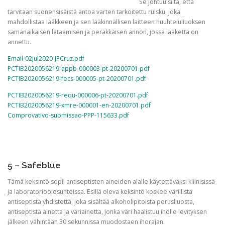
Se johtuu siitä, että
tarvitaan suonensisäistä antoa varten tarkoitettu ruisku, joka
mahdollistaa lääkkeen ja sen lääkinnällisen laitteen huuhteluliuoksen
samanaikaisen lataamisen ja peräkkäisen annon, jossa lääkettä on
annettu.
Email-02jul2020-JPCruz.pdf
PCTIB2020056219-appb-000003-pt-20200701.pdf
PCTIB2020056219-fecs-000005-pt-20200701.pdf
PCTIB2020056219-requ-000006-pt-20200701.pdf
PCTIB2020056219-xmre-000001-en-20200701.pdf
Comprovativo-submissao-PPP-115633.pdf
5 – Safeblue
Tämä keksintö sopii antiseptisten aineiden alalle käytettäväksi kliinisissä
ja laboratorioolosuhteissa. Esillä oleva keksintö koskee värillistä
antiseptistä yhdistettä, joka sisältää alkoholipitoista perusliuosta,
antiseptistä ainetta ja väriainetta, jonka väri haalistuu iholle levityksen
jälkeen vähintään 30 sekunnissa muodostaen ihorajan.