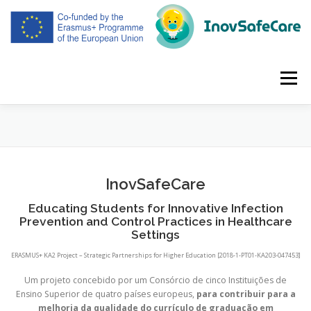
Saltar
para
conteúdo
Menu
INÍCIO
PROJETO
PARCEIROS
REUNIÕES
InovSafeCare
RESULTADOS INTELECTUAIS
DIVULGAÇÃO
Educating Students for Innovative Infection
Prevention and Control Practices in Healthcare
Settings
PORTUGUÊS
ERASMUS+ KA2 Project – Strategic Partnerships for Higher Education [2018-1-PT01-KA203-047453]
Um projeto concebido por um Consórcio de cinco Instituições de
Ensino Superior de quatro países europeus,
para contribuir para a
melhoria da qualidade do currículo de graduação em