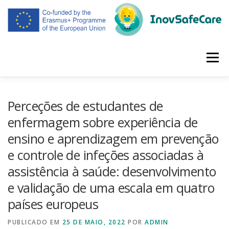
Saltar
para
conteúdo
Menu
INÍCIO
PROJETO
PARCEIROS
REUNIÕES
Perceções de estudantes de
enfermagem sobre experiência de
ensino e aprendizagem em prevenção
RESULTADOS INTELECTUAIS
DIVULGAÇÃO
e controle de infeções associadas à
assistência à saúde: desenvolvimento
PORTUGUÊS
e validação de uma escala em quatro
países europeus
PUBLICADO EM
25 DE MAIO, 2022
POR
ADMIN