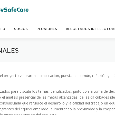
CTO
SOCIOS
REUNIONES
RESULTADOS INTELECTUA
NALES
del proyecto valoraron la implicación, puesta en común, reflexión y de
izados para discutir los temas identificados, junto con la toma de dec
l análisis presencial de las metas alcanzadas, de las dificultades ide
y consensuada que refuerce el desarrollo y la calidad del trabajo e
egrantes del equipo ampliado, aumentando la proximidad y la cooper
la operacionalización del proyecto.