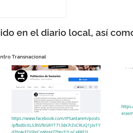
do en el diario local, así com
ntro Transnacional
https
erasm
https://www.facebook.com/IPSantarem/posts
/pfbid0cXLS3hSf6GRYT713dx7rZvCRUQ1JzvTY
dZtnArFDGhrCqd6Hg7Zhty32LpCx88F1l