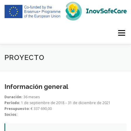
Saltar
al
contenido
Menú
CASA
PROYECTO
SOCIOS
REUNIONES
PROYECTO
RESULTADOS INTELECTUALES
DISEMINACIÓN
Información general
Duración:
36 meses
ESPAÑOL
Período:
1 de septiembre de 2018 – 31 de diciembre de 2021
Presupuesto:
€ 337 690,00
Socios: