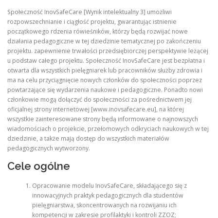
Społeczność InovSafeCare [Wynik intelektualny 3] umożliwi
rozpowszechnianie i ciągłość projektu, gwarantując istnienie
początkowego rdzenia rówieśników, którzy będą rozwijać nowe
działania pedagogiczne w tej dziedzinie tematycznej po zakończeniu
projektu. zapewnienie trwałości przedsiębiorczej perspektywie leżącej
u podstaw całego projektu. Społeczność InovSafeCare jest bezpłatna i
otwarta dla wszystkich pielęgniarek lub pracowników służby zdrowia i
ma na celu przyciągnięcie nowych członków do społeczności poprzez
powtarzające się wydarzenia naukowe i pedagogiczne. Ponadto nowi
członkowie mogą dołączyć do społeczności za pośrednictwem jej
oficjalnej strony internetowej [www.inovsafecare.eu], na której
wszystkie zainteresowane strony będą informowane o najnowszych
wiadomościach o projekcie, przełomowych odkryciach naukowych w tej
dziedzinie, a także mają dostęp do wszystkich materiałów
pedagogicznych wytworzony.
Cele ogólne
Opracowanie modelu InovSafeCare, składającego się z
innowacyjnych praktyk pedagogicznych dla studentów
pielęgniarstwa, skoncentrowanych na rozwijaniu ich
kompetencji w zakresie profilaktyki i kontroli ZZOZ;