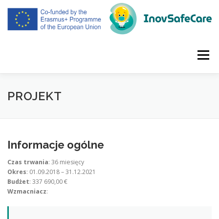
Przeskocz
do
treści
Menu
HOME PL
PROJEKT
WZMACNIACZ
PROJEKT
SPOTKANIA
WYNIKI PRACY INTELEKTUALNEJ
Informacje ogólne
Czas trwania
: 36 miesięcy
ROZPOWSZECHNIANIE
POLSKI
Okres
: 01.09.2018 – 31.12.2021
Budżet
: 337 690,00 €
Wzmacniacz
: