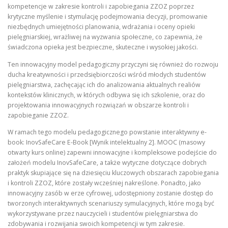
kompetencje w zakresie kontroli i zapobiegania ZZOZ poprzez
krytyczne myślenie i stymulację podejmowania decyzji, promowanie
niezbędnych umiejętności planowania, wdrażania i oceny opieki
pielęgniarskiej, wrażliwej na wyzwania społeczne, co zapewnia, że ​​
świadczona opieka jest bezpieczne, skuteczne i wysokiej jakości.
Ten innowacyjny model pedagogiczny przyczyni się również do rozwoju
ducha kreatywności i przedsiębiorczości wśród młodych studentów
pielęgniarstwa, zachęcając ich do analizowania aktualnych realiów
kontekstów klinicznych, w których odbywa się ich szkolenie, oraz do
projektowania innowacyjnych rozwiązań w obszarze kontroli i
zapobieganie ZZOZ.
W ramach tego modelu pedagogicznego powstanie interaktywny e-
book: InovSafeCare E-Book [Wynik intelektualny 2]. MOOC (masowy
otwarty kurs online) zapewni innowacyjne i kompleksowe podejście do
założeń modelu InovSafeCare, a także wytyczne dotyczące dobrych
praktyk skupiające się na dziesięciu kluczowych obszarach zapobiegania
i kontroli ZZOZ, które zostały wcześniej nakreślone. Ponadto, jako
innowacyjny zasób w erze cyfrowej, udostępniony zostanie dostęp do
tworzonych interaktywnych scenariuszy symulacyjnych, które mogą być
wykorzystywane przez nauczycieli i studentów pielęgniarstwa do
zdobywania i rozwijania swoich kompetencji w tym zakresie.