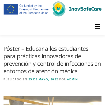
Saltar
al
contenido
Menú
CASA
PROYECTO
SOCIOS
REUNIONES
Póster – Educar a los estudiantes
para prácticas innovadoras de
prevención y control de infecciones en
RESULTADOS INTELECTUALES
DISEMINACIÓN
entornos de atención médica
PÚBLICADO EN
ESPAÑOL
25 DE MAYO, 2022
POR
ADMIN